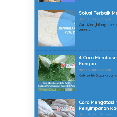
Solusi Terbaik 
Hama Gudang Pangan
|
Cara Menghilangkan Ku
tepung
4 Cara Membasmi
Pangan
Hama Gudang Pangan
|
Kutu putih (kutu kebul
Cara Mengatasi 
Penyimpanan Ka
Hama Gudang Pangan
|