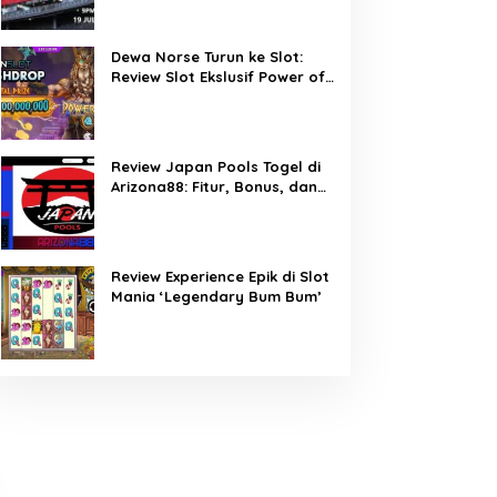
Prediksi, Info Tim, dan
Perkiraan Susunan Line-up
Hama Gudang Pangan
Pemain
Dewa Norse Turun ke Slot:
Cara Mengatasi hingga Menghi
Review Slot Ekslusif Power of
Odin Hanya di Vio88
Pada Penyimpanan Kacang
/10/2021
Review Japan Pools Togel di
Arizona88: Fitur, Bonus, dan
Tips Menang untuk Pemain
Togel Indonesia
Review Experience Epik di Slot
Mania ‘Legendary Bum Bum’
eview Experience Epik di
7777 Gaming Perluas Jejak
lot Mania ‘Legendary Bum
Internasional Lewat Kerja
um’
Sama dengan Bragg
Gaming