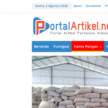
L
e
Kamis, 6 Agustus 2026
About
Disclaimer
Pr
w
a
t
i
k
e
k
o
n
Beranda
Fumigasi
Hama Pangan
t
e
n