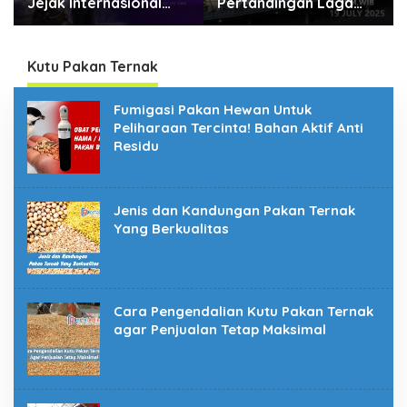
Jejak Internasional
Pertandingan Laga
Lewat Kerja Sama
Persahabatan:
dengan Bragg Gaming
Manchester United vs
Leeds United –
Kutu Pakan Ternak
Prediksi, Info Tim, dan
Perkiraan Susunan
Fumigasi Pakan Hewan Untuk
Line-up Pemain
Peliharaan Tercinta! Bahan Aktif Anti
Residu
Jenis dan Kandungan Pakan Ternak
Yang Berkualitas
Cara Pengendalian Kutu Pakan Ternak
agar Penjualan Tetap Maksimal