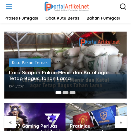
L
e
w
a
Proses Fumigasi
Obat Kutu Beras
Bahan Fumigasi
H
t
i
k
e
k
o
n
t
Kutu Pakan Ternak
e
n
Cara Simpan Pakan Menir dan Katul agar
Tetap Bagus Tahan Lama
10/10/2021
«
»
7777 Gaming Perluas
Pratinjau