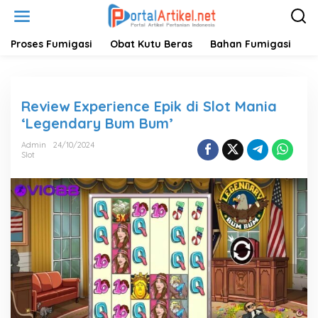
L
e
w
a
Proses Fumigasi
Obat Kutu Beras
Bahan Fumigasi
H
t
i
k
e
Review Experience Epik di Slot Mania
k
o
‘Legendary Bum Bum’
n
t
Admin
24/10/2024
Slot
e
n