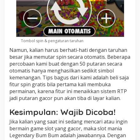
Tombol spin & pengaturan taruhan
Namun, kalian harus berhati-hati dengan taruhan
besar jika memutar spin secara otomatis. Beberapa
percobaan kami buat dengan 50 putaran secara
otomatis hanya menghasilkan sedikit simbol
kemenangan. Tips bagus dari kami adalah beli saja
fitur spin gratis bila pertama kali membuka
permainan, karena fitur ini menaikkan sistem RTP
jadi putaran gacor pun akan tiba di layar kalian.
Kesimpulan: Wajib Dicoba!
Jika kalian yang saat ini sedang mencari atau ingin
bermain game slot yang gacor, maka slot mania
Legendary Bum Bum adalah jawabannya. Dengan