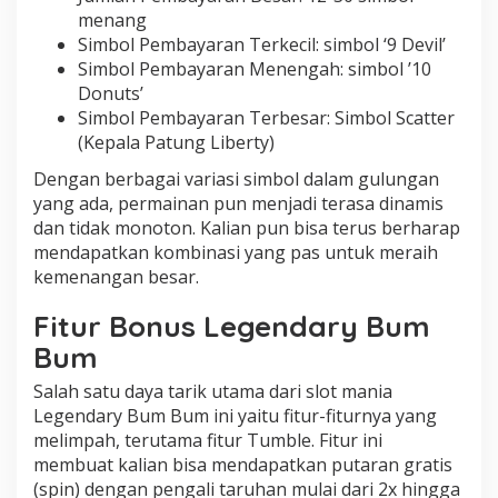
menang
Simbol Pembayaran Terkecil: simbol ‘9 Devil’
Simbol Pembayaran Menengah: simbol ’10
Donuts’
Simbol Pembayaran Terbesar: Simbol Scatter
(Kepala Patung Liberty)
Dengan berbagai variasi simbol dalam gulungan
yang ada, permainan pun menjadi terasa dinamis
dan tidak monoton. Kalian pun bisa terus berharap
mendapatkan kombinasi yang pas untuk meraih
kemenangan besar.
Fitur Bonus Legendary Bum
Bum
Salah satu daya tarik utama dari slot mania
Legendary Bum Bum ini yaitu fitur-fiturnya yang
melimpah, terutama fitur Tumble. Fitur ini
membuat kalian bisa mendapatkan putaran gratis
(spin) dengan pengali taruhan mulai dari 2x hingga