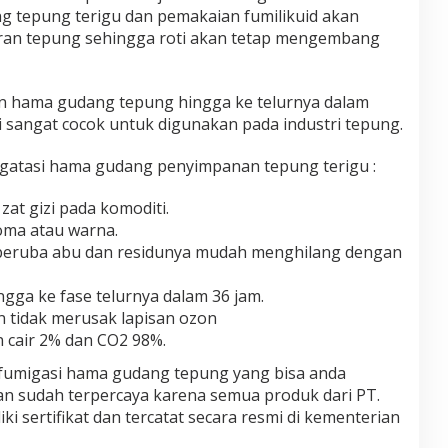
 tepung terigu dan pemakaian fumilikuid akan
ran tepung sehingga roti akan tetap mengembang
an hama gudang tepung hingga ke telurnya dalam
i sangat cocok untuk digunakan pada industri tepung.
ngatasi hama gudang penyimpanan tepung terigu :
at gizi pada komoditi.
oma atau warna.
beruba abu dan residunya mudah menghilang dengan
gga ke fase telurnya dalam 36 jam.
 tidak merusak lapisan ozon
n cair 2% dan CO2 98%.
am fumigasi hama gudang tepung yang bisa anda
dan sudah terpercaya karena semua produk dari PT.
ki sertifikat dan tercatat secara resmi di kementerian