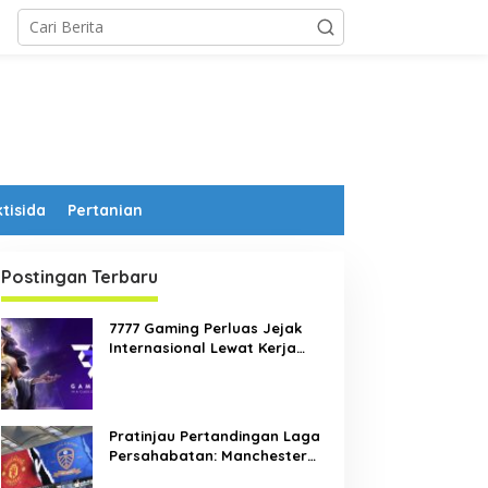
ktisida
Pertanian
Postingan Terbaru
7777 Gaming Perluas Jejak
Internasional Lewat Kerja
Sama dengan Bragg Gaming
Pratinjau Pertandingan Laga
Persahabatan: Manchester
United vs Leeds United –