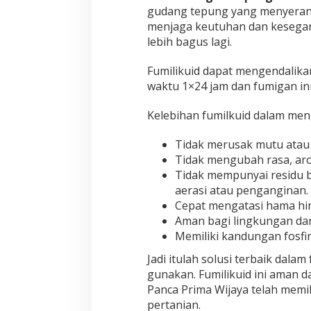
gudang tepung yang menyerang
menjaga keutuhan dan kesega
lebih bagus lagi.
Fumilikuid dapat mengendalik
waktu 1×24 jam dan fumigan in
Kelebihan fumilkuid dalam me
Tidak merusak mutu atau z
Tidak mengubah rasa, ar
Tidak mempunyai residu 
aerasi atau penganginan.
Cepat mengatasi hama hin
Aman bagi lingkungan dan
Memiliki kandungan fosfi
Jadi itulah solusi terbaik dal
gunakan. Fumilikuid ini aman 
Panca Prima Wijaya telah memili
pertanian.