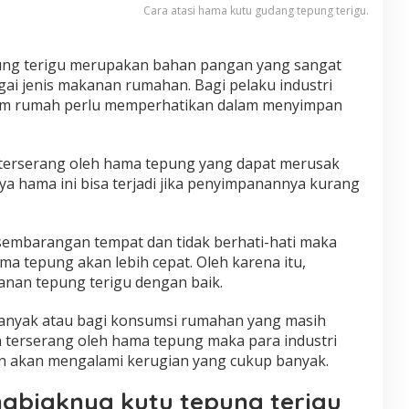
Cara atasi hama kutu gudang tepung terigu.
ng terigu merupakan bahan pangan yang sangat
i jenis makanan rumahan. Bagi pelaku industri
m rumah perlu memperhatikan dalam menyimpan
i terserang oleh hama tepung yang dapat merusak
a hama ini bisa terjadi jika penyimpanannya kurang
sembarangan tempat dan tidak berhati-hati maka
 tepung akan lebih cepat. Oleh karena itu,
nan tepung terigu dengan baik.
banyak atau bagi konsumsi rumahan yang masih
n terserang oleh hama tepung maka para industri
 akan mengalami kerugian yang cukup banyak.
gbiaknya kutu tepung terigu