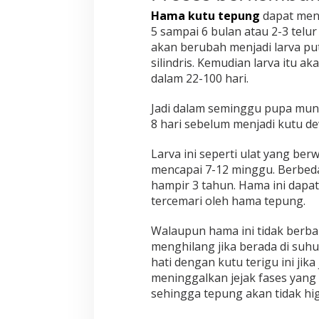
Hama kutu tepung
dapat meng
5 sampai 6 bulan atau 2-3 telu
akan berubah menjadi larva p
silindris. Kemudian larva itu 
dalam 22-100 hari.
Jadi dalam seminggu pupa mun
8 hari sebelum menjadi kutu d
Larva ini seperti ulat yang ber
mencapai 7-12 minggu. Berbe
hampir 3 tahun. Hama ini dapa
tercemari oleh hama tepung.
Walaupun hama ini tidak berb
menghilang jika berada di suhu 
hati dengan kutu terigu ini jik
meninggalkan jejak fases yan
sehingga tepung akan tidak hig