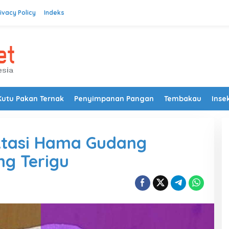
ivacy Policy
Indeks
Kutu Pakan Ternak
Penyimpanan Pangan
Tembakau
Inse
 Atasi Hama Gudang
g Terigu