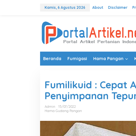
L
e
Kamis, 6 Agustus 2026
About
Disclaimer
Pr
w
a
t
i
k
e
k
o
n
Beranda
Fumigasi
Hama Pangan
t
e
n
Fumilikuid : Cepat
Penyimpanan Tepun
Admin
15/07/2022
Hama Gudang Pangan