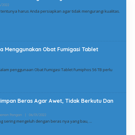
6/2022
O
L
 tentunya harus Anda persiapkan agar tidak mengurangi kualitas.
E
H
A
D
M
I
N
ika Menggunakan Obat Fumigasi Tablet
alam penggunaan Obat Fumigasi Tablet Fumiphos 56 TB perlu
impan Beras Agar Awet, Tidak Berkutu Dan
panan Pangan
|
06/01/2022
O
L
yang sering mengeluh dengan beras nya yang bau,
E
H
A