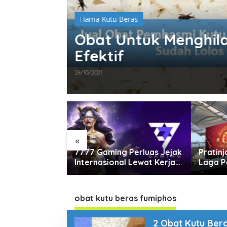
Fumigasi
yang
Perhatikan Ini Jika
Tablet Fumiphos
19/03/2022
«
Dewa N
 Perluas Jejak
Pratinjau Pertandingan
Review
l Lewat Kerja
Laga Persahabatan:
of Odi
n Bragg
Manchester United vs
Leeds United – Prediksi,
Info Tim, dan Perkiraan
obat kutu beras fumiphos
Susunan Line-up Pemain
2 Obat Kutu Ber