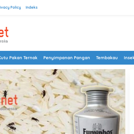
ivacy Policy
Indeks
Kutu Pakan Ternak
Penyimpanan Pangan
Tembakau
Inse