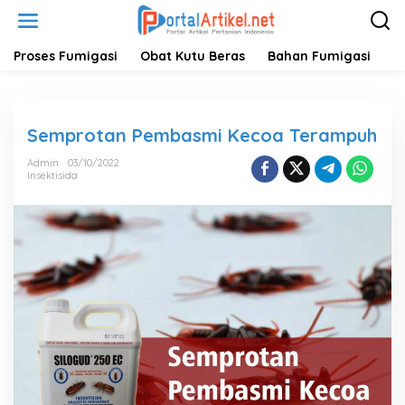
L
e
w
a
Proses Fumigasi
Obat Kutu Beras
Bahan Fumigasi
H
t
i
k
e
Semprotan Pembasmi Kecoa Terampuh
k
o
Admin
03/10/2022
n
Insektisida
t
e
n