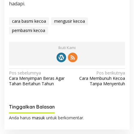
hadapi.
cara basmi kecoa
mengusir kecoa
pembasmi kecoa
Ikuti Kami
N
Pos sebelumnya
Pos berikutnya
Cara Menyimpan Beras Agar
Cara Membunuh Kecoa
a
Tahan Bertahun Tahun
Tanpa Menyentuh
v
i
g
Tinggalkan Balasan
a
Anda harus
masuk
untuk berkomentar.
s
i