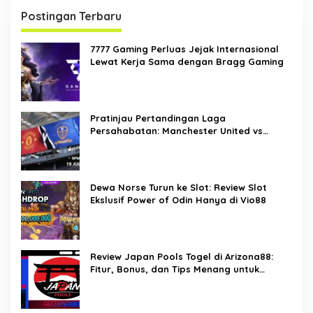
p
Postingan Terbaru
o
7777 Gaming Perluas Jejak Internasional
s
Lewat Kerja Sama dengan Bragg Gaming
Pratinjau Pertandingan Laga
Persahabatan: Manchester United vs
Leeds United – Prediksi, Info Tim, dan
Perkiraan Susunan Line-up Pemain
Dewa Norse Turun ke Slot: Review Slot
Ekslusif Power of Odin Hanya di Vio88
Review Japan Pools Togel di Arizona88:
Fitur, Bonus, dan Tips Menang untuk
Pemain Togel Indonesia