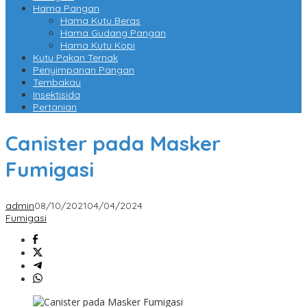
Hama Pangan
Hama Kutu Beras
Hama Gudang Pangan
Hama Kutu Kopi
Kutu Pakan Ternak
Penyimpanan Pangan
Tembakau
Insektisida
Pertanian
Canister pada Masker
Fumigasi
admin
08/10/2021
04/04/2024
Fumigasi