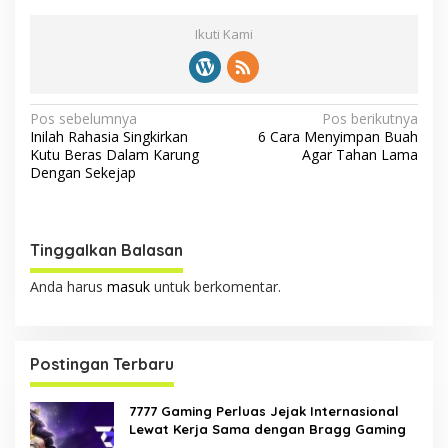
Ikuti Kami
N
Pos sebelumnya
Pos berikutnya
Inilah Rahasia Singkirkan
6 Cara Menyimpan Buah
a
Kutu Beras Dalam Karung
Agar Tahan Lama
v
Dengan Sekejap
i
g
Tinggalkan Balasan
a
s
Anda harus
masuk
untuk berkomentar.
i
p
Postingan Terbaru
o
s
7777 Gaming Perluas Jejak Internasional
Lewat Kerja Sama dengan Bragg Gaming