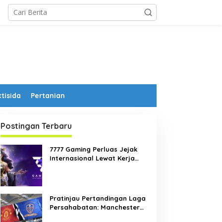
ktisida
Pertanian
Postingan Terbaru
7777 Gaming Perluas Jejak
Internasional Lewat Kerja
Review Experience Epik di
Sama dengan Bragg Gaming
eview Japan Pools Togel
Slot Mania ‘Legendary Bum
i Arizona88: Fitur, Bonus,
Bum’
an Tips Menang untuk
emain Togel Indonesia
Pratinjau Pertandingan Laga
Persahabatan: Manchester
United vs Leeds United –