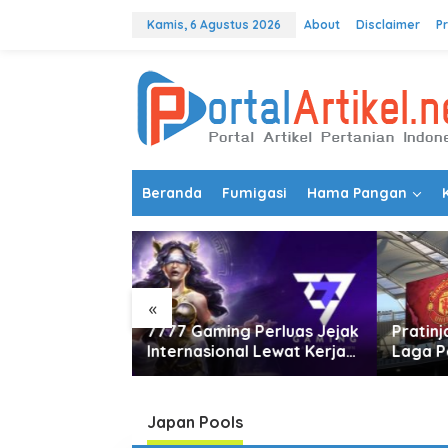
L
e
Kamis, 6 Agustus 2026
About
Disclaimer
Pr
w
a
t
i
k
e
k
o
n
Beranda
Fumigasi
Hama Pangan
t
e
n
«
ience Epik di
7777 Gaming Perluas Jejak
Pratin
‘Legendary Bum
Internasional Lewat Kerja
Laga P
Sama dengan Bragg
Manche
Gaming
Leeds U
Info Ti
Japan Pools
Susuna