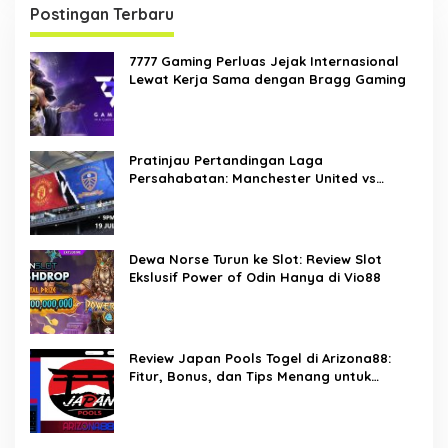
p
Postingan Terbaru
o
7777 Gaming Perluas Jejak Internasional
s
Lewat Kerja Sama dengan Bragg Gaming
Pratinjau Pertandingan Laga
Persahabatan: Manchester United vs
Leeds United – Prediksi, Info Tim, dan
Perkiraan Susunan Line-up Pemain
Dewa Norse Turun ke Slot: Review Slot
Ekslusif Power of Odin Hanya di Vio88
Review Japan Pools Togel di Arizona88:
Fitur, Bonus, dan Tips Menang untuk
Pemain Togel Indonesia