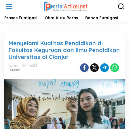
L
e
w
a
Proses Fumigasi
Obat Kutu Beras
Bahan Fumigasi
H
t
i
k
e
Menyelami Kualitas Pendidikan di
k
o
Fakultas Keguruan dan Ilmu Pendidikan
n
Universitas di Cianjur
t
e
Admin
10/11/2023
n
Ragam