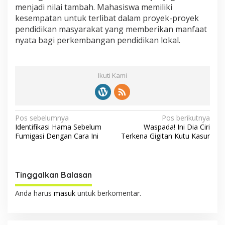
menjadi nilai tambah. Mahasiswa memiliki
kesempatan untuk terlibat dalam proyek-proyek
pendidikan masyarakat yang memberikan manfaat
nyata bagi perkembangan pendidikan lokal.
Ikuti Kami
N
Pos sebelumnya
Pos berikutnya
Identifikasi Hama Sebelum
Waspada! Ini Dia Ciri
a
Fumigasi Dengan Cara Ini
Terkena Gigitan Kutu Kasur
v
i
g
Tinggalkan Balasan
a
Anda harus
masuk
untuk berkomentar.
s
i