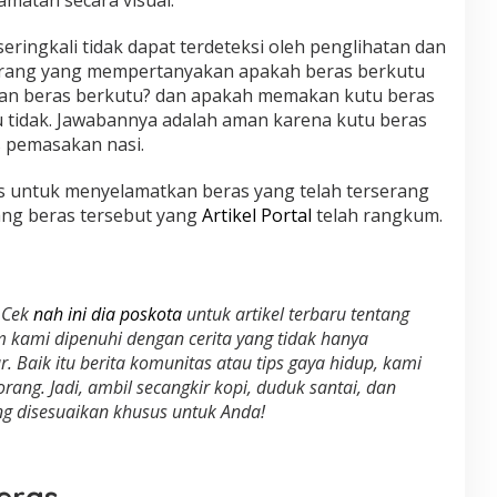
ringkali tidak dapat terdeteksi oleh penglihatan dan
orang yang mempertanyakan apakah beras berkutu
an beras berkutu? dan apakah memakan kutu beras
 tidak. Jawabannya adalah aman karena kutu beras
s pemasakan nasi.
ips untuk menyelamatkan beras yang telah terserang
ng beras tersebut yang
Artikel Portal
telah rangkum.
 Cek
nah ini dia poskota
untuk artikel terbaru tentang
rm kami dipenuhi dengan cerita yang tidak hanya
r. Baik itu berita komunitas atau tips gaya hidup, kami
ang. Jadi, ambil secangkir kopi, duduk santai, dan
g disesuaikan khusus untuk Anda!
beras