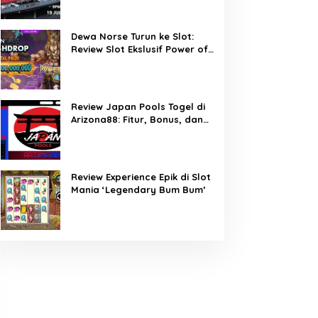
Prediksi, Info Tim, dan
Perkiraan Susunan Line-up
Pemain
Dewa Norse Turun ke Slot:
Review Slot Ekslusif Power of
Odin Hanya di Vio88
Review Japan Pools Togel di
Arizona88: Fitur, Bonus, dan
Tips Menang untuk Pemain
Togel Indonesia
Review Experience Epik di Slot
Mania ‘Legendary Bum Bum’